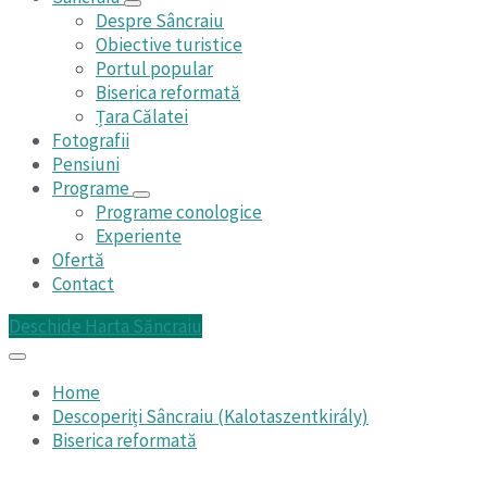
Despre Sâncraiu
Obiective turistice
Portul popular
Biserica reformată
Țara Călatei
Fotografii
Pensiuni
Programe
Programe conologice
Experiente
Ofertă
Contact
Deschide Harta Săncraiu
Home
Descoperiți Sâncraiu (Kalotaszentkirály)
Biserica reformată