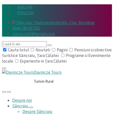
Skip
Skip
Skip
MAGYAR
to
to
to
ENGLISH
content
main
footer
Sâncraiu / Kalotaszentkirály, Cluj, România
navigation
0040.745.637352
davincze54@gmail.com
Search
Cauta totul
Noutati
Pagini
Pensiuni si obiective
turistice Săncraiu, Țara Călatei.
Programe si Evenimente
locale
Experiente in Țara Călatei
Davincze Tours
Turism Rural
Despre noi
Sâncraiu
Despre Sâncraiu