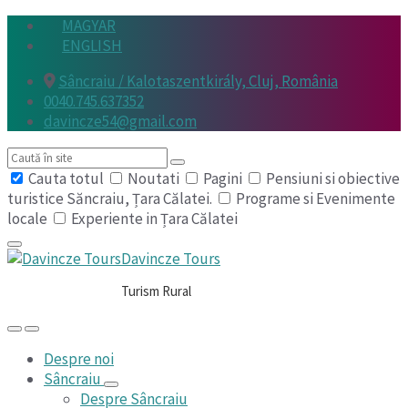
Skip
Skip
Skip
MAGYAR
to
to
to
ENGLISH
content
main
footer
Sâncraiu / Kalotaszentkirály, Cluj, România
navigation
0040.745.637352
davincze54@gmail.com
Search
Cauta totul
Noutati
Pagini
Pensiuni si obiective
turistice Săncraiu, Țara Călatei.
Programe si Evenimente
locale
Experiente in Țara Călatei
Davincze Tours
Turism Rural
Despre noi
Sâncraiu
Despre Sâncraiu