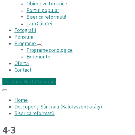
Obiective turistice
Portul popular
Biserica reformată
Țara Călatei
Fotografii
Pensiuni
Programe
Programe conologice
Experiente
Ofertă
Contact
Deschide Harta Săncraiu
Home
Descoperiți Sâncraiu (Kalotaszentkirály)
Biserica reformată
4-3