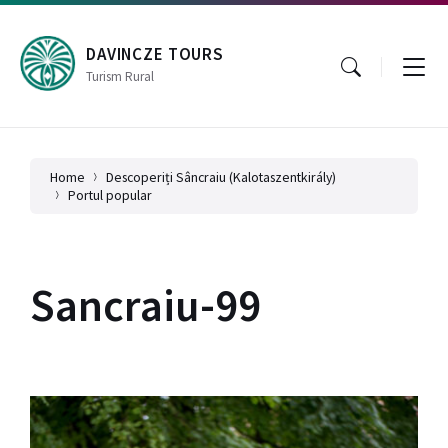
Skip
Skip
Skip
to
to
to
content
main
footer
DAVINCZE TOURS
navigation
Turism Rural
Home
Descoperiți Sâncraiu (Kalotaszentkirály)
Portul popular
Sancraiu-99