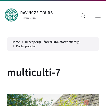
Skip
Skip
Skip
to
to
to
content
main
footer
DAVINCZE TOURS
navigation
Turism Rural
Home
Descoperiți Sâncraiu (Kalotaszentkirály)
Portul popular
multiculti-7