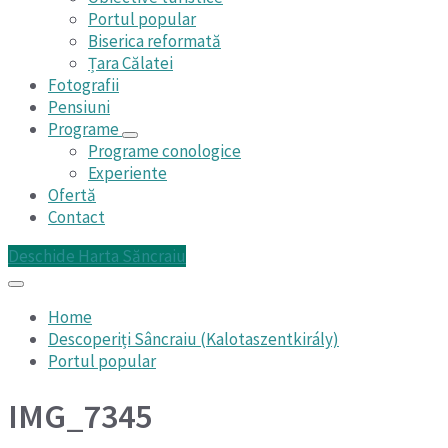
Portul popular
Biserica reformată
Țara Călatei
Fotografii
Pensiuni
Programe
Programe conologice
Experiente
Ofertă
Contact
Deschide Harta Săncraiu
Home
Descoperiți Sâncraiu (Kalotaszentkirály)
Portul popular
IMG_7345