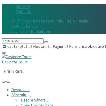
Skip
Skip
Skip
MAGYAR
to
to
to
ENGLISH
content
main
footer
Sâncraiu / Kalotaszentkirály, Cluj, România
navigation
0040.745.637352
davincze54@gmail.com
Search
Cauta totul
Noutati
Pagini
Pensiuni si obiective 
Davincze Tours
Turism Rural
Despre noi
Sâncraiu
Despre Sâncraiu
Obiective turistice