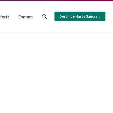
MAGYAR
ENGLISH
Deschide Harta Săncraiu
fertă
Contact