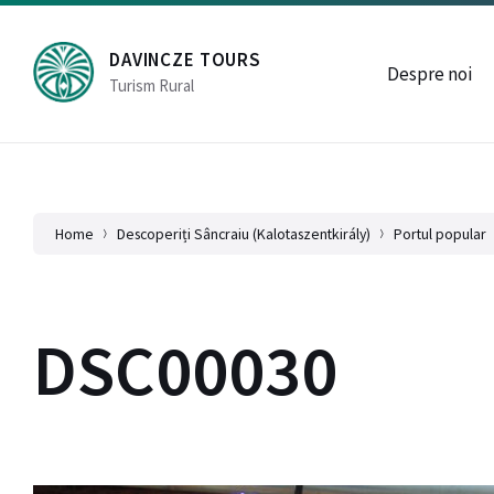
Skip
Skip
Skip
Sâncraiu / Kalotaszentkirály, Cluj, România
0040.745.6
to
to
to
content
main
footer
DAVINCZE TOURS
navigation
Despre noi
Turism Rural
Home
Descoperiți Sâncraiu (Kalotaszentkirály)
Portul popular
DSC00030