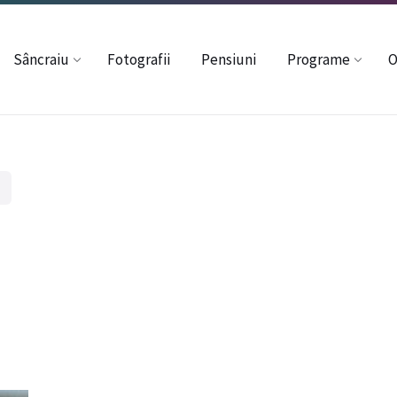
37352
davincze54@gmail.com
Sâncraiu
Fotografii
Pensiuni
Programe
O