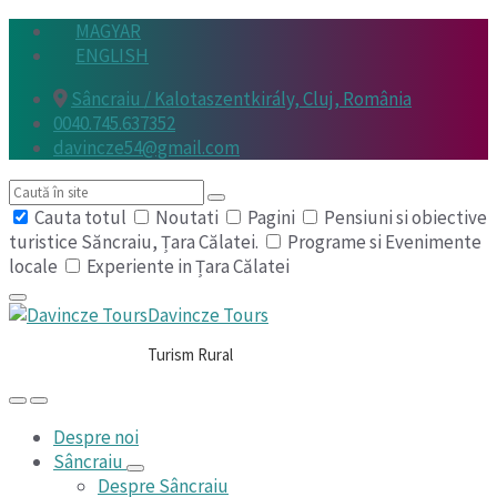
Skip
Skip
Skip
MAGYAR
to
to
to
ENGLISH
content
main
footer
Sâncraiu / Kalotaszentkirály, Cluj, România
navigation
0040.745.637352
davincze54@gmail.com
Search
Cauta totul
Noutati
Pagini
Pensiuni si obiective
turistice Săncraiu, Țara Călatei.
Programe si Evenimente
locale
Experiente in Țara Călatei
Davincze Tours
Turism Rural
Despre noi
Sâncraiu
Despre Sâncraiu