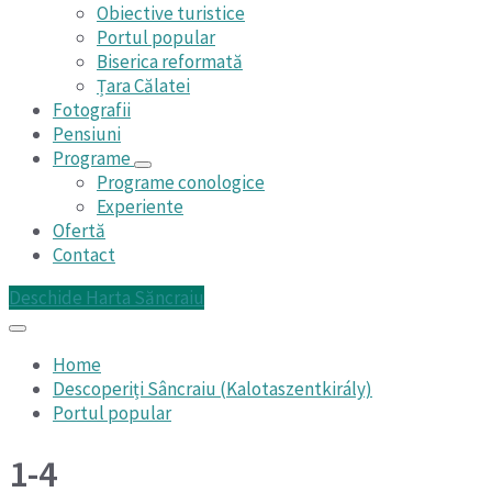
Obiective turistice
Portul popular
Biserica reformată
Țara Călatei
Fotografii
Pensiuni
Programe
Programe conologice
Experiente
Ofertă
Contact
Deschide Harta Săncraiu
Home
Descoperiți Sâncraiu (Kalotaszentkirály)
Portul popular
1-4