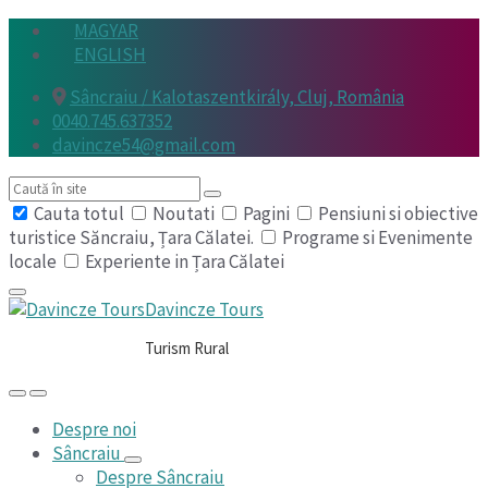
Skip
Skip
Skip
MAGYAR
to
to
to
ENGLISH
content
main
footer
Sâncraiu / Kalotaszentkirály, Cluj, România
navigation
0040.745.637352
davincze54@gmail.com
Search
Cauta totul
Noutati
Pagini
Pensiuni si obiective
turistice Săncraiu, Țara Călatei.
Programe si Evenimente
locale
Experiente in Țara Călatei
Davincze Tours
Turism Rural
Despre noi
Sâncraiu
Despre Sâncraiu