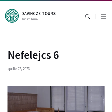
Skip
Skip
Skip
to
to
to
content
main
footer
DAVINCZE TOURS
navigation
Turism Rural
Nefelejcs 6
aprilie 22, 2023