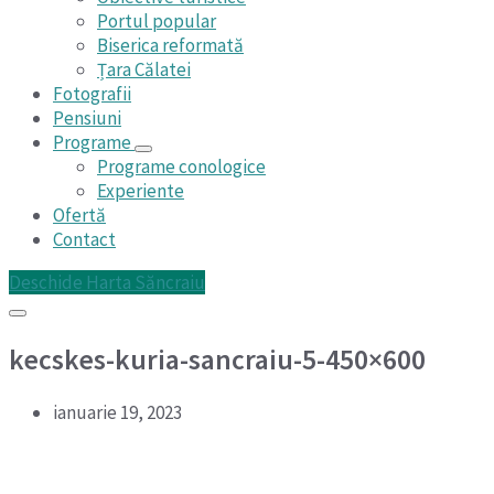
Portul popular
Biserica reformată
Țara Călatei
Fotografii
Pensiuni
Programe
Programe conologice
Experiente
Ofertă
Contact
Deschide Harta Săncraiu
kecskes-kuria-sancraiu-5-450×600
ianuarie 19, 2023