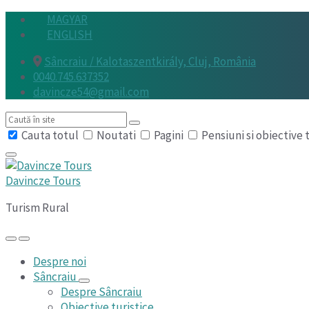
Skip
Skip
Skip
MAGYAR
to
to
to
ENGLISH
content
main
footer
Sâncraiu / Kalotaszentkirály, Cluj, România
navigation
0040.745.637352
davincze54@gmail.com
Search
Cauta totul
Noutati
Pagini
Pensiuni si obiective 
Davincze Tours
Turism Rural
Despre noi
Sâncraiu
Despre Sâncraiu
Obiective turistice