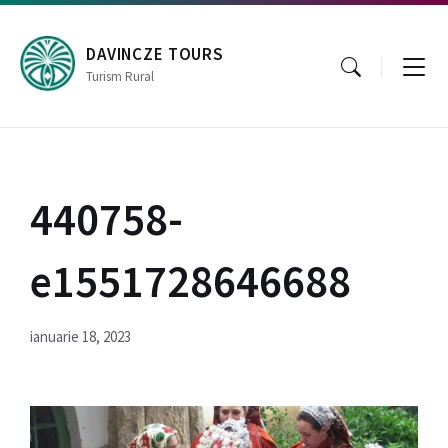
Skip
Skip
Skip
to
to
to
content
main
footer
DAVINCZE TOURS
navigation
Turism Rural
440758-
e1551728646688
ianuarie 18, 2023