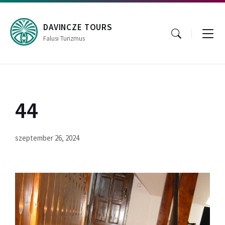
Skip
Skip
Skip
to
to
to
content
main
footer
DAVINCZE TOURS
navigation
Falusi Turizmus
44
szeptember 26, 2024