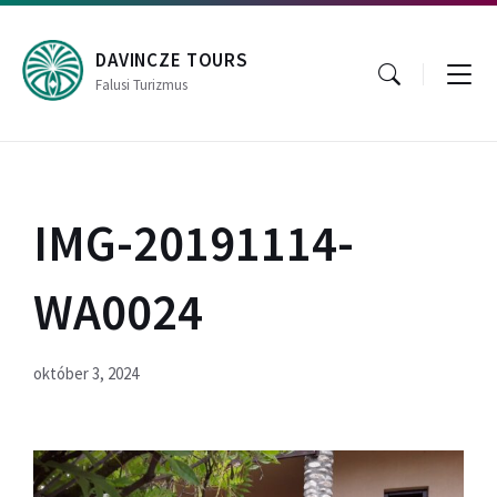
Skip
Skip
Skip
to
to
to
content
main
footer
DAVINCZE TOURS
navigation
Falusi Turizmus
IMG-20191114-
WA0024
október 3, 2024