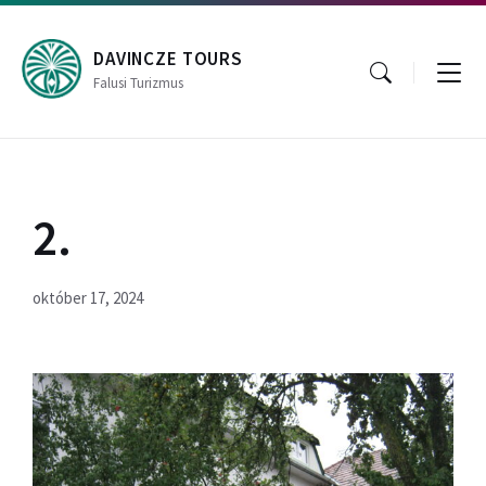
Skip
Skip
Skip
to
to
to
content
main
footer
DAVINCZE TOURS
navigation
Falusi Turizmus
2.
október 17, 2024