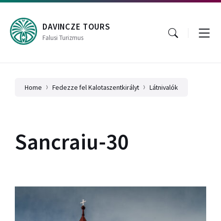
Skip
Skip
Skip
to
to
to
content
main
footer
DAVINCZE TOURS
navigation
Falusi Turizmus
Home
Fedezze fel Kalotaszentkirályt
Látnivalók
Sancraiu-30