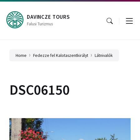
Skip
Skip
Skip
to
to
to
content
main
footer
DAVINCZE TOURS
navigation
Falusi Turizmus
Home
Fedezze fel Kalotaszentkirályt
Látnivalók
DSC06150