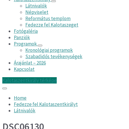
Látnivalók
Népviselet
Református templom
Fedezze fel Kalotaszeget
Fotógaléria
Panziók
Programok
Kronológiai programok
Szabadidős tevékenységek
Árajánlat – 2026
Kapcsolat
Kalotaszentkirály térképe
Home
Fedezze fel Kalotaszentkirályt
Látnivalók
DSC06130