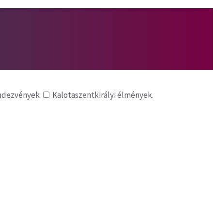
endezvények
Kalotaszentkirályi élmények.