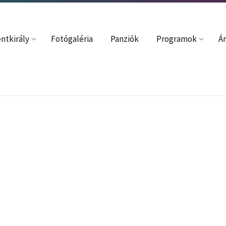
37352
davincze54@gmail.com
ntkirály
Fotógaléria
Panziók
Programok
Ár