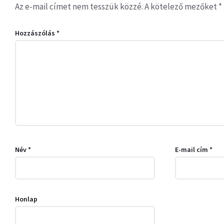
Az e-mail címet nem tesszük közzé.
A kötelező mezőket
*
Hozzászólás
*
Név
*
E-mail cím
*
Honlap