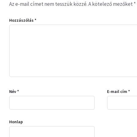
Az e-mail címet nem tesszük közzé.
A kötelező mezőket
*
Hozzászólás
*
Név
*
E-mail cím
*
Honlap