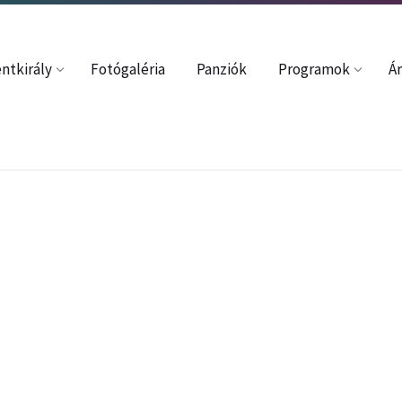
37352
davincze54@gmail.com
ntkirály
Fotógaléria
Panziók
Programok
Ár