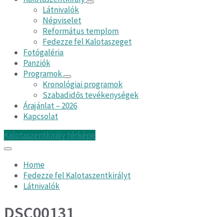
Látnivalók
Népviselet
Református templom
Fedezze fel Kalotaszeget
Fotógaléria
Panziók
Programok
Kronológiai programok
Szabadidős tevékenységek
Árajánlat – 2026
Kapcsolat
Kalotaszentkirály térképe
Home
Fedezze fel Kalotaszentkirályt
Látnivalók
DSC00131