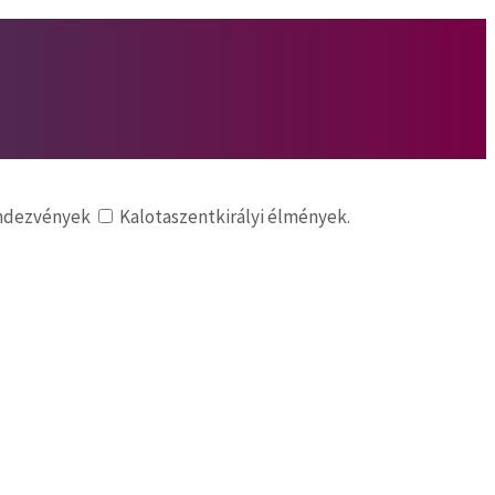
endezvények
Kalotaszentkirályi élmények.