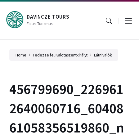
Skip
Skip
Skip
to
to
to
content
main
footer
DAVINCZE TOURS
navigation
Falusi Turizmus
Home
Fedezze fel Kalotaszentkirályt
Látnivalók
456799690_226961
2640060716_60408
61058356519860_n