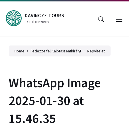
Skip
Skip
Skip
to
to
to
content
main
footer
DAVINCZE TOURS
navigation
Falusi Turizmus
Home
Fedezze fel Kalotaszentkirályt
Népviselet
WhatsApp Image
2025-01-30 at
15.46.35