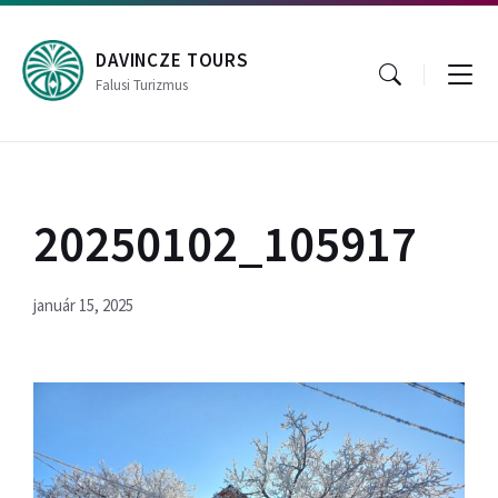
Skip
Skip
Skip
to
to
to
content
main
footer
DAVINCZE TOURS
navigation
Falusi Turizmus
20250102_105917
január 15, 2025