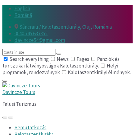
Skip
Skip
Skip
English
to
to
to
Română
content
main
footer
Sâncraiu / Kalotaszentkirály, Cluj, România
navigation
0040.745.637352
davincze54@gmail.com
Search
Search everything
News
Pages
Panziók és
turisztikai látványosságok Kalotaszentkirály.
Helyi
programok, rendezvények
Kalotaszentkirályi élmények.
Davincze Tours
Falusi Turizmus
Bemutatkozás
Kalotaszentkirály