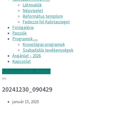
Látnivalók
Népviselet
Református templom
Fedezze fel Kalotaszeget
Fotógaléria
Panziók
Programok
Kronológiai programok
Szabadidős tevékenységek
Árajánlat – 2026
Kapcsolat
Kalotaszentkirály térképe
20241230_090429
január 15, 2025