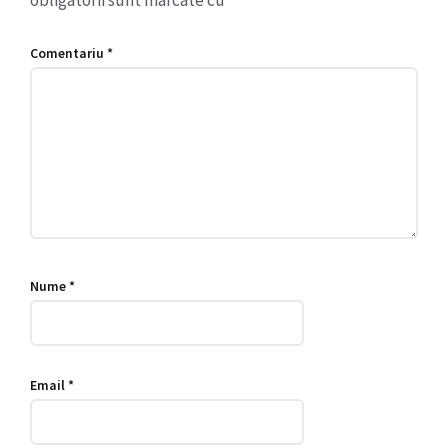
obligatorii sunt marcate cu
*
Comentariu
*
Nume
*
Email
*