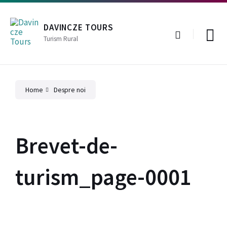
Skip
Skip
Skip
to
to
to
content
main
footer
DAVINCZE TOURS
navigation
Turism Rural
Home
Despre noi
Brevet-de-
turism_page-0001