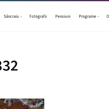
37352
davincze54@gmail.com
Sâncraiu
Fotografii
Pensiuni
Programe
O
332