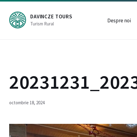
Skip
Skip
Skip
Sâncraiu / Kalotaszentkirály, Cluj, România
0040.745.6
to
to
to
content
main
footer
DAVINCZE TOURS
navigation
Despre noi
Turism Rural
20231231_202
octombrie 18, 2024