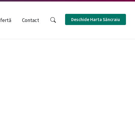
MAGYAR
ENGLISH
Deschide Harta Săncraiu
fertă
Contact