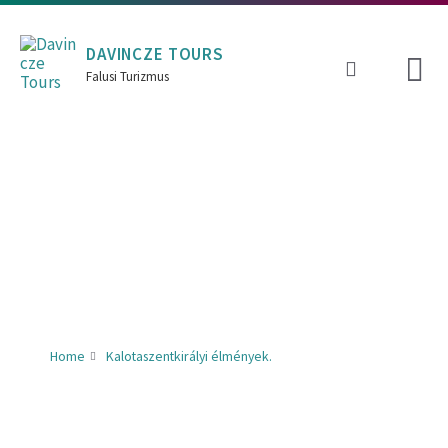
Skip
Skip
Skip
to
to
to
content
main
footer
DAVINCZE TOURS
navigation
Falusi Turizmus
Home
Kalotaszentkirályi élmények.