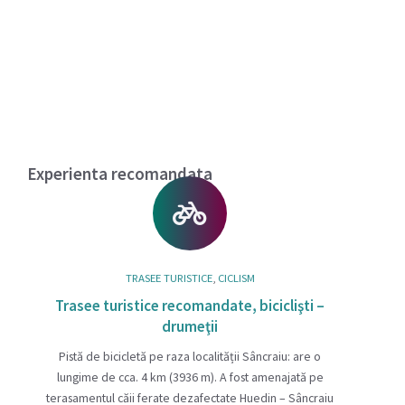
Experienta recomandata
TRASEE TURISTICE
,
CICLISM
Trasee turistice recomandate, biciclişti –
drumeţii
Pistă de bicicletă pe raza localității Sâncraiu: are o
lungime de cca. 4 km (3936 m). A fost amenajată pe
terasamentul căii ferate dezafectate Huedin – Sâncraiu