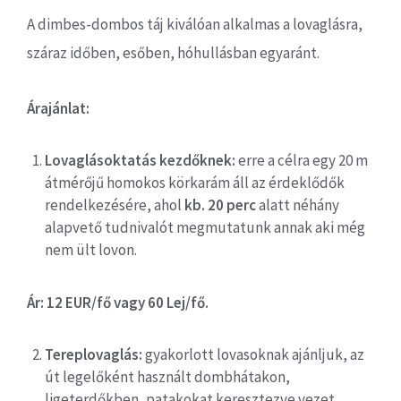
A dimbes-dombos táj kiválóan alkalmas a lovaglásra,
száraz időben, esőben, hóhullásban egyaránt.
Árajánlat:
Lovaglásoktatás kezdőknek:
erre a célra egy 20 m
átmérőjű homokos körkarám áll az érdeklődők
rendelkezésére, ahol
kb. 20 perc
alatt néhány
alapvető tudnivalót megmutatunk annak aki még
nem ült lovon.
Ár: 12 EUR/fő vagy 60 Lej/fő.
Tereplovaglás:
gyakorlott lovasoknak ajánljuk, az
út legelőként használt dombhátakon,
ligeterdőkben, patakokat keresztezve vezet.