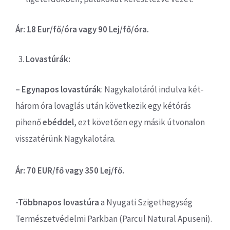
Ár: 18 Eur/fő/óra vagy 90 Lej/fő/óra.
Lovastúrák:
– Egynapos lovastúrák
: Nagykalotáról indulva két-
három óra lovaglás után következik egy kétórás
pihenő
ebéddel
, ezt követően egy másik útvonalon
visszatérünk Nagykalotára.
Ár: 70 EUR/fő vagy 350 Lej/fő.
-Többnapos lovastúra
a Nyugati Szigethegység
Természetvédelmi Parkban (Parcul Natural Apuseni).