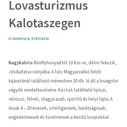
Lovasturizmus
Kalotaszegen
in
Aventura
,
Echitatie
Nagykalota
Bánffyhunyadtól 10 km-re, délre fekszik,
Jósikafalva irányába. A falu Magyarvalkó felőli
kijáratánál található ménesben 20 db. ló áll a lovagolni
vágyók rendelkezésére. Köztük található lipicai,
nóniusz, félvér, shagya arab, sportló és helyi fajta. A
lovak 4 – 20 évesek, intelligensek, barátságosak,
engedelmesek és türelmesek a kezdő lovasokkal.