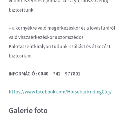
védőfelszerelést (kobak, kesztyű, lábszárvédő)
biztosítunk.
– a környékre való megérkezéskor és a lovastúráról
való visszaérkezéskor a szomszédos
Kalotaszentkirályon tudunk szállást és étkezést
biztosítani.
INFORMÁCIÓ : 0040 – 742 – 977801
https://www.facebook.com/HorsebackridingCluj/
Galerie foto