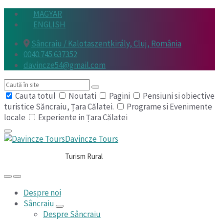
Skip
Skip
Skip
MAGYAR
to
to
to
ENGLISH
content
main
footer
Sâncraiu / Kalotaszentkirály, Cluj, România
navigation
0040.745.637352
davincze54@gmail.com
Search
Cauta totul
Noutati
Pagini
Pensiuni si obiective
turistice Săncraiu, Țara Călatei.
Programe si Evenimente
locale
Experiente in Țara Călatei
Davincze Tours
Turism Rural
Despre noi
Sâncraiu
Despre Sâncraiu