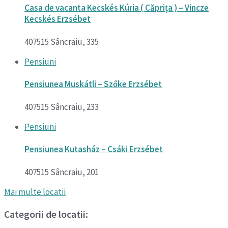
Casa de vacanta Kecskés Kúria ( Căprița ) – Vincze
Kecskés Erzsébet
407515 Sâncraiu, 335
Pensiuni
Pensiunea Muskátli – Szőke Erzsébet
407515 Sâncraiu, 233
Pensiuni
Pensiunea Kutasház – Csáki Erzsébet
407515 Sâncraiu, 201
Mai multe locatii
Categorii de locatii: