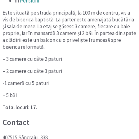
in
Pensiuni
Este situată pe strada principală, la 100 m de centru, vis a
vis de biserica baptistă. La parter este amenajată bucătăria
şi sala de mese. La etaj se găsesc 3 camere, fiecare cu baie
proprie, iar în mansardă 3 camere și 2 băi. În partea din spate
a clădirii este un balcon cu o privelişte frumoasă spre
biserica reformată.
– 3 camere cu câte 2 paturi
– 2 camere cu câte 3 paturi
-1 cameră cu 5 paturi
– 5 băi
Total locuri: 17.
Contact
407515 Sâncraiu, 338