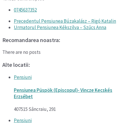
0745637352
Precedentul
Pensiunea Búzakalász – Rigó Katalin
Urmatorul
Pensiunea Kékszilva – Szűcs Anna
Recomandarea noastra:
There are no posts
Alte locatii:
Pensiuni
Pensiunea Püspök (Episcopul)- Vincze Kecskés
Erzsébet
407515 Sâncraiu, 291
Pensiuni