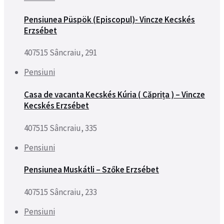
Pensiunea Püspök (Episcopul)- Vincze Kecskés
Erzsébet
407515 Sâncraiu, 291
Pensiuni
Casa de vacanta Kecskés Kúria ( Căprița ) – Vincze
Kecskés Erzsébet
407515 Sâncraiu, 335
Pensiuni
Pensiunea Muskátli – Szőke Erzsébet
407515 Sâncraiu, 233
Pensiuni