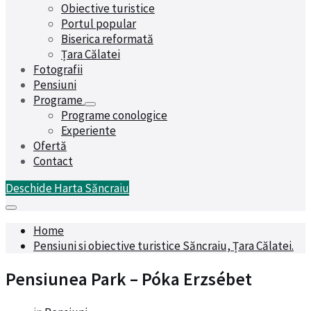
Obiective turistice
Portul popular
Biserica reformată
Țara Călatei
Fotografii
Pensiuni
Programe
Programe conologice
Experiente
Ofertă
Contact
Deschide Harta Săncraiu
Home
Pensiuni si obiective turistice Săncraiu, Țara Călatei.
Pensiunea Park – Póka Erzsébet