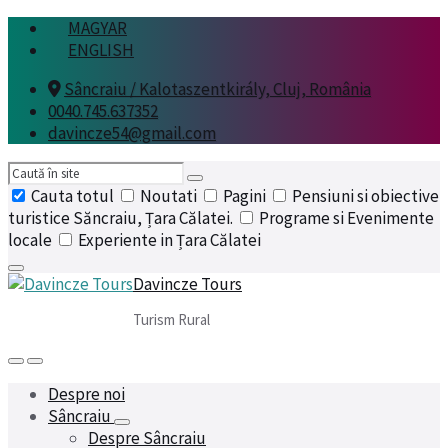
Skip
Skip
Skip
MAGYAR
to
to
to
ENGLISH
content
main
footer
Sâncraiu / Kalotaszentkirály, Cluj, România
navigation
0040.745.637352
davincze54@gmail.com
Search
Cauta totul
Noutati
Pagini
Pensiuni si obiective
turistice Săncraiu, Țara Călatei.
Programe si Evenimente
locale
Experiente in Țara Călatei
Davincze Tours
Turism Rural
Despre noi
Sâncraiu
Despre Sâncraiu