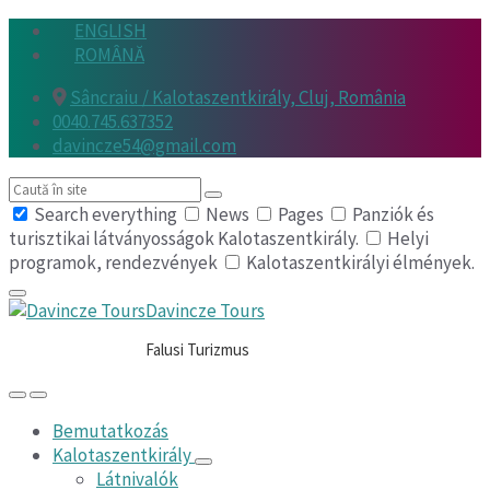
Skip
Skip
Skip
ENGLISH
to
to
to
ROMÂNĂ
content
main
footer
Sâncraiu / Kalotaszentkirály, Cluj, România
navigation
0040.745.637352
davincze54@gmail.com
Search
Search everything
News
Pages
Panziók és
turisztikai látványosságok Kalotaszentkirály.
Helyi
programok, rendezvények
Kalotaszentkirályi élmények.
Davincze Tours
Falusi Turizmus
Bemutatkozás
Kalotaszentkirály
Látnivalók