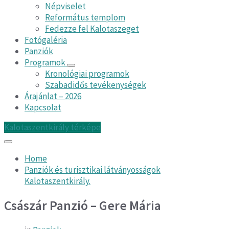
Népviselet
Református templom
Fedezze fel Kalotaszeget
Fotógaléria
Panziók
Programok
Kronológiai programok
Szabadidős tevékenységek
Árajánlat – 2026
Kapcsolat
Kalotaszentkirály térképe
Home
Panziók és turisztikai látványosságok
Kalotaszentkirály.
Császár Panzió – Gere Mária