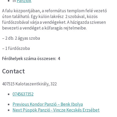
in
Panziok
A falu központjában, a református templom felé vezető
úton található. Egy külön lakrész 2 szobával, közös
fürdőszobával várja a vendégeket. A házigazda szivesen
bevezeti a vendéget a kőfaragás rejtelmeibe.
– 2 db. 2 ágyas szoba
– 1 fürdőszoba
Férőhelyek száma összesen: 4
Contact
407515 Kalotaszentkirály, 322
0745637352
Previous
Kondor Panzió – Benk Ibolya
Next
Püspök Panzió - Vincze Kecskés Erzsébet