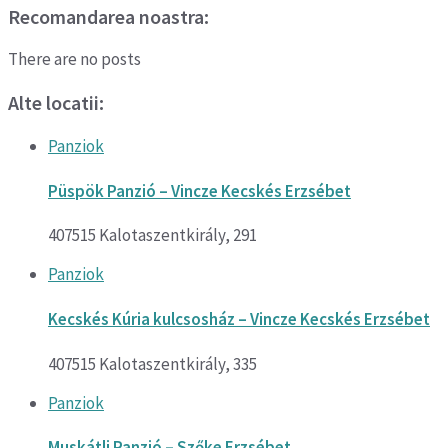
Recomandarea noastra:
There are no posts
Alte locatii:
Panziok
Püspök Panzió – Vincze Kecskés Erzsébet
407515 Kalotaszentkirály, 291
Panziok
Kecskés Kúria kulcsosház – Vincze Kecskés Erzsébet
407515 Kalotaszentkirály, 335
Panziok
Muskátli Panzió – Szőke Erzsébet