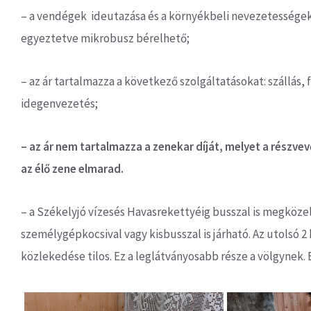
– a vendégek ideutazása és a környékbeli nevezetességek 
egyeztetve mikrobusz bérelhető;
– az ár tartalmazza a következő szolgáltatásokat: szállás
idegenvezetés;
– az ár nem tartalmazza a zenekar díját, melyet a részv
az élő zene elmarad.
– a Székelyjó vízesés Havasrekettyéig busszal is megköze
személygépkocsival vagy kisbusszal is járható. Az utolsó 
közlekedése tilos. Ez a leglátványosabb része a völgynek.