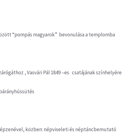
öltözött “pompás magyarok” bevonulása a templomba
zárógáthoz , Vasvári Pál 1849 –es csatájának színhelyére
, bárányhússütés
 népzenével, közben: népviseleti és néptáncbemutató