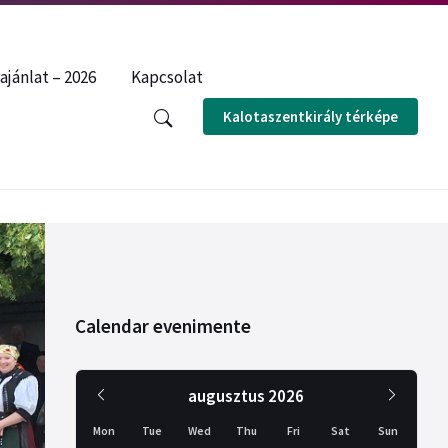
ENGLISH
ROMÂNĂ
ajánlat – 2026
Kapcsolat
Kalotaszentkirály térképe
Calendar evenimente
Previous
Next
augusztus
2026
Month
Month
Mon
Tue
Wed
Thu
Fri
Sat
Sun