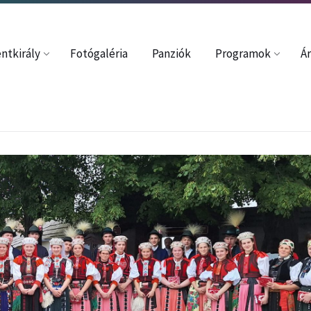
37352
davincze54@gmail.com
ntkirály
Fotógaléria
Panziók
Programok
Ár