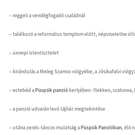
– reggeli a vendégfogadó családnál
– találkozó a református templom előtt, népviseletbe 
– ünnepi istentisztelet
– kirándulás a Meleg Szamos völgyébe, a Jósikafalvi völgy
– estebéd a
Püspök panzió
kertjében : flekken, szalonna
– a panzió udvarán levő tájház megtekintése
– utána zenés-táncos mulatság a
Püspök Panzióban
, élő