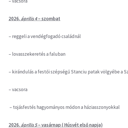
– vacsora
2026.
április 4
– szombat
– reggeli a vendégfogadó családnál
– lovasszekeretés a faluban
– kirándulás a festői szépségű Stanciu patak völgyébe a S
– vacsora
– tojásfestés hagyományos módon a háziasszonyokkal
2026.
április 5
– vasárnap ( Húsvét első napja)