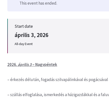
This event has ended.
Start date
április 3, 2026
All-day Event
2026.
április 3
– Nagypéntek
– érkezés délután, fogadás szilvapálinkával és pogácsával
– szállás elfoglalása, ismerkedés a házigazdákkal és a falu