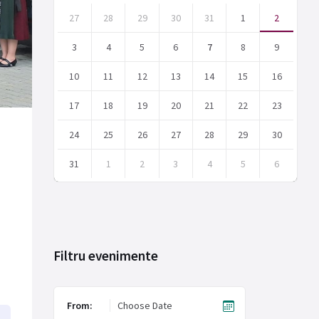
Skip
calendar
27
28
29
30
31
1
2
days
3
4
5
6
7
8
9
10
11
12
13
14
15
16
17
18
19
20
21
22
23
24
25
26
27
28
29
30
31
1
2
3
4
5
6
Back
to
calendar
days
Filtru evenimente
From: