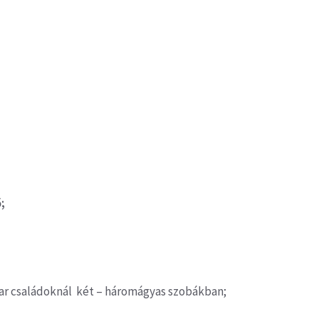
ő
;
ar családoknál két – háromágyas szobákban;