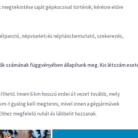
megtekintése saját gépkocsival történik; kérésre előre
, félpanzió, népviseleti és néptáncbemutató, szekerezés,
evők számának függvényében állapítunk meg. Kis létszám eset
líthető. Innen 6 km hosszú erdei út vezet tovább, mely
2 km-t gyalog kell megtenni, mivel innen a gépjárművek
 Ehhez megfelelő ruhát és lábbelit hozzanak.