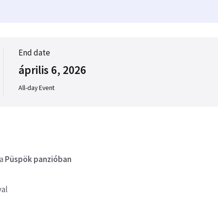
End date
április 6, 2026
All-day Event
 a
Püspök panzióban
val