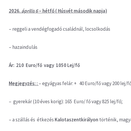
2026.
április 6
– hétfő ( Húsvét második napja)
– reggeli a vendégfogadó családnál, locsolkodás
– hazaindulás
Ár: 210 Euro/fő vagy 1050 Lej/fő
Megjegyzés: :
– egyágyas felár: + 40 Euro/fő vagy 200 lej/f
– gyerekár (10 éves korig): 165 Euro/ fő vagy 825 lej/fő;
– a szállás és étkezés
Kalotaszentkirályon
történik, magy